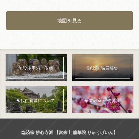
地図を見る
施設使用のご依頼
御詠歌 講員募集
永代供養墓について
華道教室 生徒募集
臨済宗 妙心寺派 【當来山 龍華院 りゅうげいん】