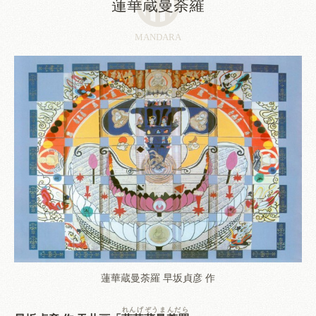
蓮華蔵曼荼羅
MANDARA
蓮華蔵曼荼羅 早坂貞彦 作
れんげぞうまんだら