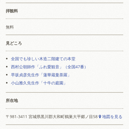
拝観料
無料
見どころ
全国でも珍しい木造二階建ての本堂
西村公朝師作「ふれ愛観音」（全国47番）
早坂貞彦先生作「蓮華蔵曼荼羅」
小山雅久先生作「十牛の庭園」
所在地
〒981-3411 宮城県黒川郡大和町鶴巣大平郷ノ目58
地図を見る