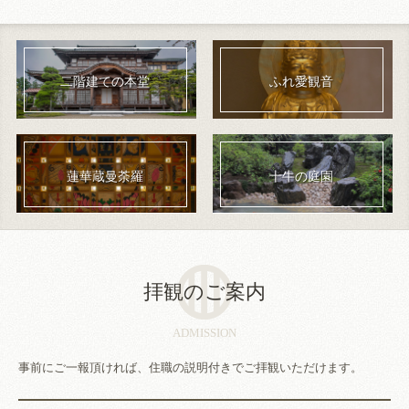
二階建ての本堂
ふれ愛観音
蓮華蔵曼荼羅
十牛の庭園
拝観のご案内
ADMISSION
事前にご一報頂ければ、住職の説明付きでご拝観いただけます。