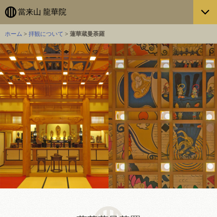
當来山 龍華院
ホーム
>
拝観について
>
蓮華蔵曼荼羅