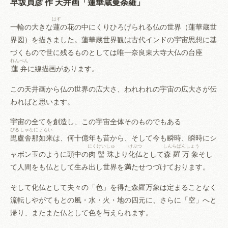
早坂貞彦 作 天井画「
蓮華蔵曼荼羅
」
はす
一輪の大きな
蓮
の花の中にくりひろげられる仏の世界（蓮華蔵世
界図）を描きました。蓮華蔵世界観は古代インドの宇宙思想に基
づくもので世に残るものとしては唯一奈良東大寺大仏の台座
れんべん
蓮弁
に線描画があります。
この天井画から仏の世界の広大さ、われわれの宇宙の広大さが伝
わればと思います。
宇宙の全てを創造し、この宇宙全体そのものでもある
びるしゃなにょらい
毘盧舎那如来
は、何十億年も昔から、そして今も瞬時、瞬時にシ
にくけいしゅ
けぶつ
しんらばんしょう
ャボン玉のように頭中の
肉髻珠
より
化仏
として
森羅万象
そし
て人間をも仏として生み出し世界を満たせつづけております。
そして化仏として夫々の「色」を得た森羅万象は定まることなく
流転しやがてもとの風・水・火・地の四元に、さらに「空」へと
帰り、またまた仏として色を与えられます。