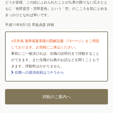
どうか皆様、この絵にふれられたことが仏界の限りない広さとと
もに「色即是空・空即是色」という「空」のこころを気にとめる
きっかけとなれば幸いです。
平成11年8月1日 早坂貞彦 拝画
※天井画 蓮華蔵曼荼羅の図解説書（13ページ）をご用意
しております。お気軽にご来山ください。
事前にご一報頂ければ、住職の説明付きで拝観すること
ができます。また住職の仏教のお話などを聞くこともで
きます。拝観料はかかりません。
住職への講演依頼はコチラから
拝観のご案内へ